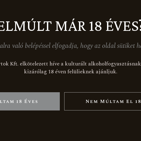
ELMÚLT MÁR 18 ÉVES
alra való belépéssel elfogadja, hogy az oldal sütiket h
tok Kft. elkötelezett híve a kulturált alkoholfogyasztásn
kizárólag 18 éven felülieknek ajánljuk.
ltam 18 Éves
Nem Múltam El 18