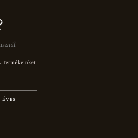
?
asznál.
ak. Termékeinket
 Éves