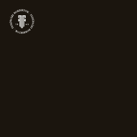
NYIT
TERMÉKEK
1–12 termék, összesen 42 db