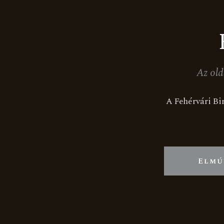
Az old
A Fehérvári Bir
Elmú