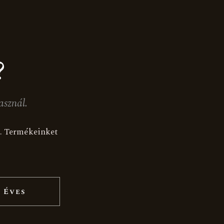
?
asznál.
K
ak. Termékeinket
Akció
 Éves