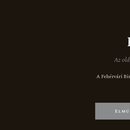
További információk
Az old
A Fehérvári Bir
Akció
Elmú