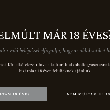
Tömeg
3,4 kg
ELMÚLT MÁR 18 ÉVES
alra való belépéssel elfogadja, hogy az oldal sütiket h
KAPCSOLÓDÓ TERMÉKE
tok Kft. elkötelezett híve a kulturált alkoholfogyasztásn
kizárólag 18 éven felülieknek ajánljuk.
Akció
ltam 18 Éves
Nem Múltam El 18