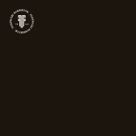
0
TERMÉKEK
Főoldal
Pezsgők
Magnum
pezsgők
Grand Reserve Brut Nature
Magnum (1,5L) pezsgő fekete díszdobozban
Akció