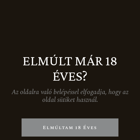
39.999
Ft
Akció
Újdonság
ELMÚLT MÁR 18
ÉVES?
Az oldalra való belépéssel elfogadja, hogy az
oldal sütiket használ.
Elmúltam 18 Éves