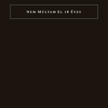
Nem Múltam El 18 Éves
GRAND RESERVE BRUT NATURE
MAGNUM (1,5L)
16.659
Ft
19.599
Ft
Akció