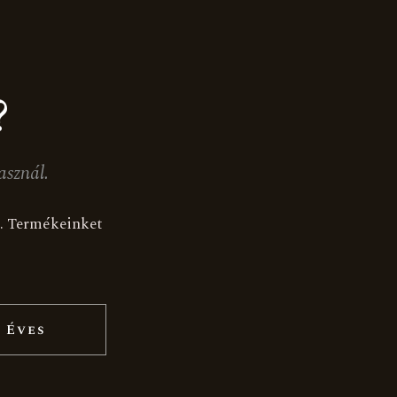
?
asznál.
ak. Termékeinket
K
Akció
 Éves