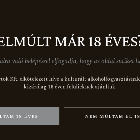
Tömeg
3 kg
ELMÚLT MÁR 18 ÉVES
alra való belépéssel elfogadja, hogy az oldal sütiket h
tok Kft. elkötelezett híve a kulturált alkoholfogyasztásn
KAPCSOLÓDÓ TERMÉKE
kizárólag 18 éven felülieknek ajánljuk.
ltam 18 Éves
Nem Múltam El 18