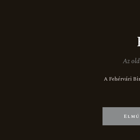
További információk
Az old
A Fehérvári Bir
Elfogyott
Elmú