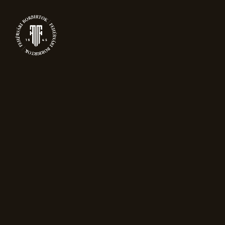
0
TERMÉKEK
Főoldal
(Page 2)
Termékek
13–24 termék, összesen 42 db
Rendezés népszerűség szerint
Elfogyott