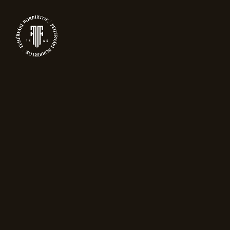
0
TERMÉKEK
Főoldal
Pezsgők
Magnum
pezsgők
Grand Reserve Blanc de Noir
Magnum (1,5L)
Újdonság