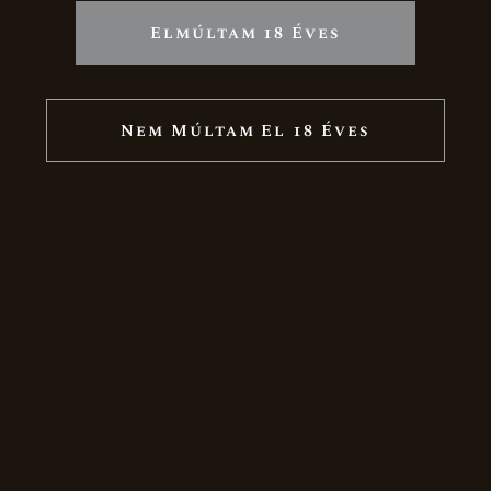
Akció
Újdonság
Elmúltam 18 Éves
Nem Múltam El 18 Éves