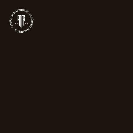
0
TERMÉKEK
Főoldal
Pezsgők
Reserve Brut
Akció