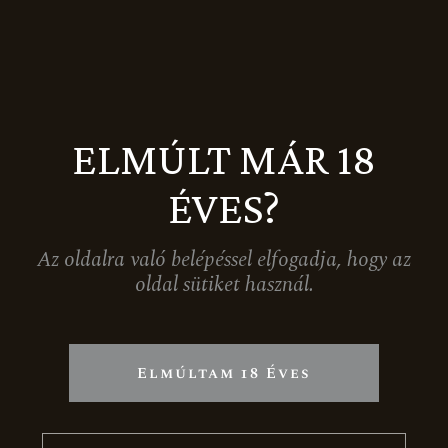
ELMÚLT MÁR 18
DÍSZDOBOZ KÉT PALACKHOZ – FEKETE
1.890
Ft
ÉVES?
Az oldalra való belépéssel elfogadja, hogy az
oldal sütiket használ.
Elmúltam 18 Éves