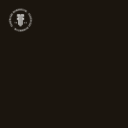
0
TERMÉKEK
Főoldal
Csomagolás
Karácsonyi
díszdoboz