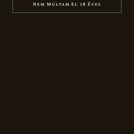
Nem Múltam El 18 Éves
NAGY AJÁNDÉKTÁSKA – FEKETE
790
Ft