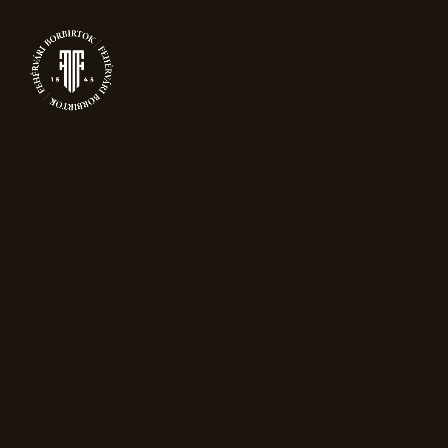
0
SOMLÓ TAG
Főoldal
Posts tagged "Somló"