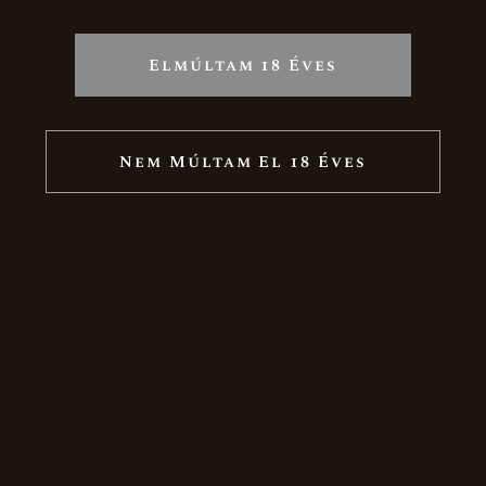
OLDALTÉRKÉP
Elmúltam 18 Éves
Nyitólap
Rólunk
Nem Múltam El 18 Éves
Nagy-Somlói borvidék
Megjelenéseink
Karrier
Termékek
Ünnepi csomagok
Boraink
Pezsgők
Díszcsomagolás
Akciós termékek