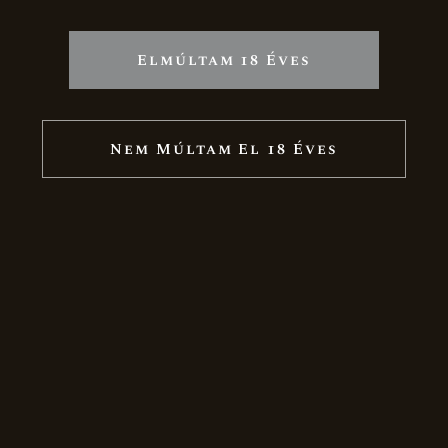
OLDALTÉRKÉP
Elmúltam 18 Éves
Nyitólap
Rólunk
Nem Múltam El 18 Éves
Nagy-Somlói borvidék
Megjelenéseink
Karrier
Termékek
Ünnepi csomagok
Boraink
Pezsgők
Díszcsomagolás
Akciós termékek