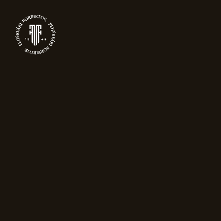
0
BORÁSZAT
Főoldal
Borászat