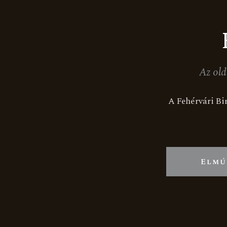
Az old
KAP
A Fehérvári Bir
8
hr
i
+
Elmú
Face
I