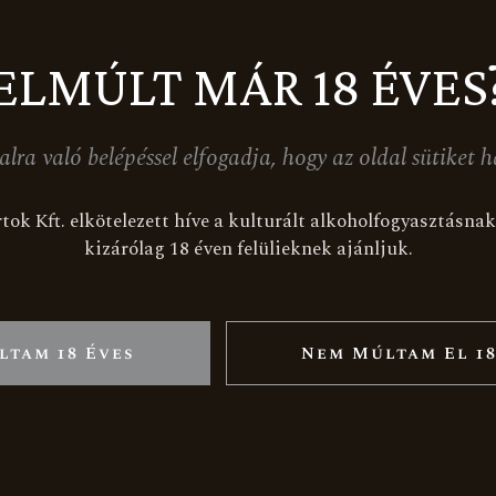
ELMÚLT MÁR 18 ÉVES
alra való belépéssel elfogadja, hogy az oldal sütiket h
CSOLAT
OLDALTÉRKÉP
Nyitólap
tok Kft. elkötelezett híve a kulturált alkoholfogyasztásn
483 Somlószőlős, Somlóhegy
kizárólag 18 éven felülieknek ajánljuk.
Rólunk
sz. 2578.
nfo@fehervaribirtok.hu
Nagy-Somlói borvidék
36 (20) 290-3496
Megjelenéseink
ltam 18 Éves
Nem Múltam El 18
Karrier
book
nstagram
LinkedIn
Termékek
Ünnepi csomagok
Boraink