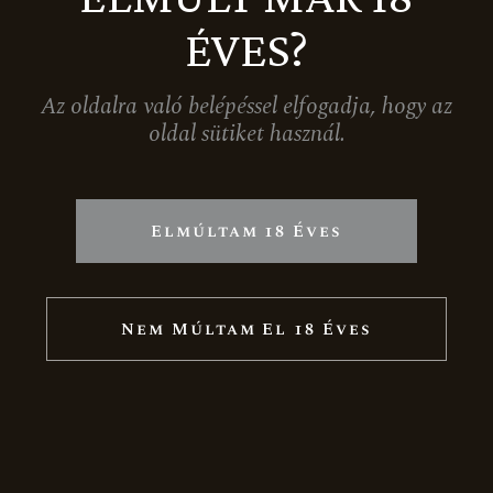
Nagy-Somlói borvidék
ÉVES?
Megjelenéseink
Karrier
Az oldalra való belépéssel elfogadja, hogy az
oldal sütiket használ.
Termékek
Ünnepi csomagok
Boraink
Elmúltam 18 Éves
Pezsgők
Díszcsomagolás
Akciós termékek
Nem Múltam El 18 Éves
Vásárlás
Blog
Kapcsolat
EN