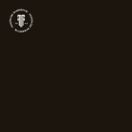
0
ARCHIVE
Főoldal
Sorry, no posts matched your criteria.