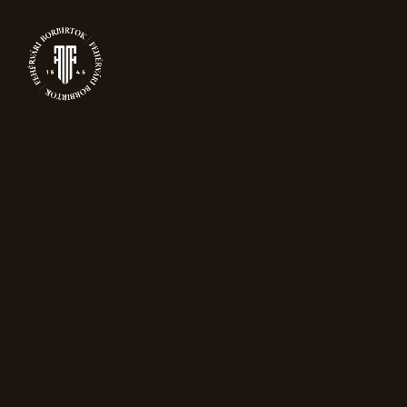
0
ITALOK
Főoldal
Italok
13–14 termék, összesen 14 db
Rendezés népszerűség szerint