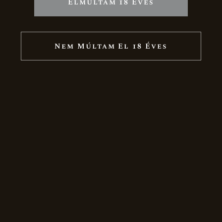
Elmúltam 18 Éves
Nem Múltam El 18 Éves
KAPCSOLAT
8483 Somlószőlős, Somlóhegy hrsz.
2578.
info@fehervaribirtok.hu
+36 (20) 290-3496
Facebook
Instagram
LinkedIn
OLDALTÉRKÉP
Nyitólap