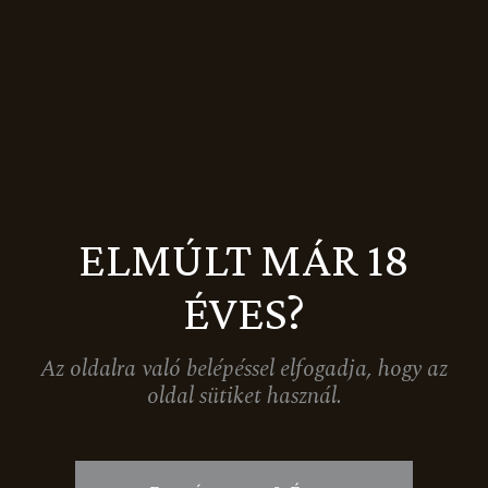
GRAND RESERVE TRAMINI
ELMÚLT MÁR 18
4.589
Ft
5.399
Ft
ÉVES?
1
2
Az oldalra való belépéssel elfogadja, hogy az
oldal sütiket használ.