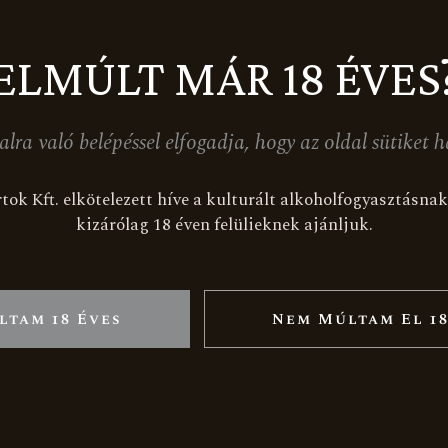
ELMÚLT MÁR 18 ÉVES
alra való belépéssel elfogadja, hogy az oldal sütiket h
CSOLAT
OLDALTÉRKÉP
Nyitólap
tok Kft. elkötelezett híve a kulturált alkoholfogyasztásn
483 Somlószőlős, Somlóhegy
kizárólag 18 éven felülieknek ajánljuk.
Rólunk
sz. 2578.
nfo@fehervaribirtok.hu
Nagy-Somlói borvidék
36 (20) 290-3496
Megjelenéseink
ltam 18 Éves
Nem Múltam El 18
Karrier
book
nstagram
LinkedIn
Termékek
Ünnepi csomagok
Boraink