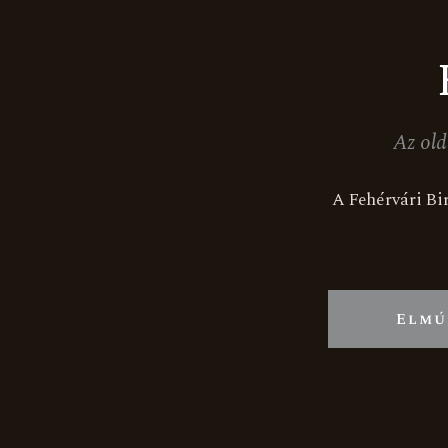
Az old
KAP
A Fehérvári Bir
8
hr
i
+
Elmú
Face
I