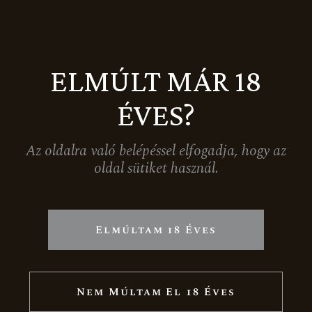
+36 (20) 290-3496
Facebook
Instagram
LinkedIn
ELMÚLT MÁR 18
OLDALTÉRKÉP
ÉVES?
Nyitólap
Az oldalra való belépéssel elfogadja, hogy az
Rólunk
oldal sütiket használ.
Nagy-Somlói borvidék
Megjelenéseink
Karrier
Elmúltam 18 Éves
Termékek
Ünnepi csomagok
Nem Múltam El 18 Éves
Boraink