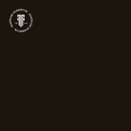
0
CART
Főoldal
Cart
Jelenleg üres a bevásárlókosár.
Vásárlás Folytatása