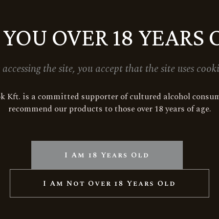
 YOU OVER 18 YEARS 
VINUGO SHOP
ITALPINCÉR ITALSZAKÜZL
1067 Budapest VI. Csengery utc
 accessing the site, you accept that the site uses cooki
KIFLI.HU
ok Kft. is a committed supporter of cultured alcohol consu
recommend our products to those over 18 years of age.
MAISON BISTRO & HOTEL
1014 Budapest, Országház u. 17
I Am 18 Years Old
TG OSTERIA
1051 Budapest, Október 6. utca 
I Am Not Over 18 Years Old
 KFT.
WINESTORE