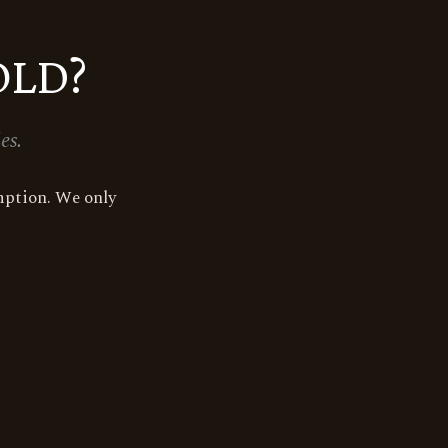
OLD?
ET
a 78.
es.
mption. We only
8.