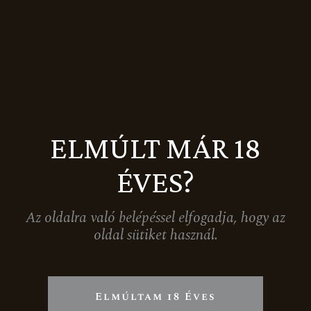
KAPCSOLAT
8483 Somlószőlős, Somlóhegy hrsz.
2578.
info@fehervaribirtok.hu
ELMÚLT MÁR 18
+36 (20) 290-3496
ÉVES?
Facebook
Instagram
LinkedIn
Az oldalra való belépéssel elfogadja, hogy az
oldal sütiket használ.
OLDALTÉRKÉP
Nyitólap
Rólunk
Elmúltam 18 Éves
Nagy-Somlói borvidék