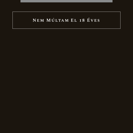
Megjelenéseink
Nem Múltam El 18 Éves
Karrier
Termékek
Ünnepi csomagok
Boraink
Pezsgők
Díszcsomagolás
Akciós termékek
Vásárlás
Blog
Kapcsolat
EN